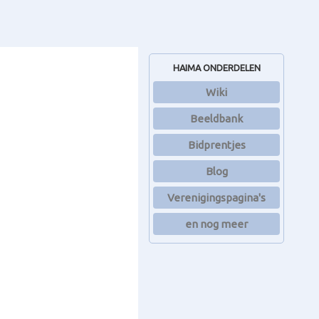
HAIMA ONDERDELEN
Wiki
Beeldbank
Bidprentjes
Blog
Verenigingspagina's
en nog meer