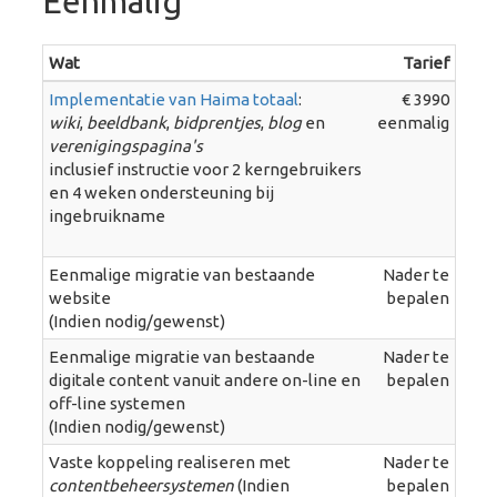
Eenmalig
Wat
Tarief
Implementatie van Haima totaal
:
€ 3990
wiki
,
beeldbank
,
bidprentjes
,
blog
en
eenmalig
verenigingspagina's
inclusief instructie voor 2 kerngebruikers
en 4 weken ondersteuning bij
ingebruikname
Eenmalige migratie van bestaande
Nader te
website
bepalen
(Indien nodig/gewenst)
Eenmalige migratie van bestaande
Nader te
digitale content vanuit andere on-line en
bepalen
off-line systemen
(Indien nodig/gewenst)
Vaste koppeling realiseren met
Nader te
contentbeheersystemen
(Indien
bepalen