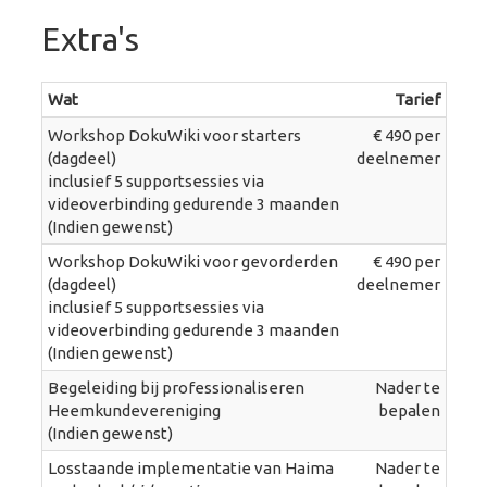
Extra's
Wat
Tarief
Workshop DokuWiki voor starters
€ 490 per
(dagdeel)
deelnemer
inclusief 5 supportsessies via
videoverbinding gedurende 3 maanden
(Indien gewenst)
Workshop DokuWiki voor gevorderden
€ 490 per
(dagdeel)
deelnemer
inclusief 5 supportsessies via
videoverbinding gedurende 3 maanden
(Indien gewenst)
Begeleiding bij professionaliseren
Nader te
Heemkundevereniging
bepalen
(Indien gewenst)
Losstaande implementatie van Haima
Nader te