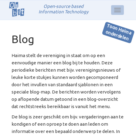
Open-source based
Information Technology
T
o
o
n
H
a
a
n
d
e
rd
e
le
im
o
n
Blog
Haima stelt de vereniging in staat om op een
eenvoudige manier een blog bij te houden. Deze
periodieke berichten met bijv. verenigingsnieuws of
leuke korte stukjes kunnen worden gecomponeerd
door het invullen van standaard sjablonen in een
speciale blog-map. De berichten worden vervolgens
op aflopende datum getoond in een blog-overzicht
dat rechtstreeks bereikbaar is vanuit het menu.
De blog is zeer geschikt om bijv. vergaderingen aan te
kondigen of een oproep te doen aan leden om
informatie over een bepaald onderwerp te delen. In